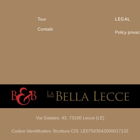
LEGAL
Tour
Contatti
Policy privac
Via Galateo, 43, 73100 Lecce (LE)
Codice Identificativo Struttura CIS: LE07503542000017132