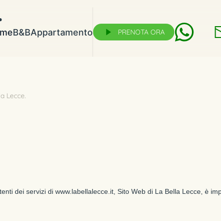
me
B&B
Appartamento
PRENOTA ORA
la Lecce
.
enti dei servizi di www.labellalecce.it, Sito Web di La Bella Lecce, è impr